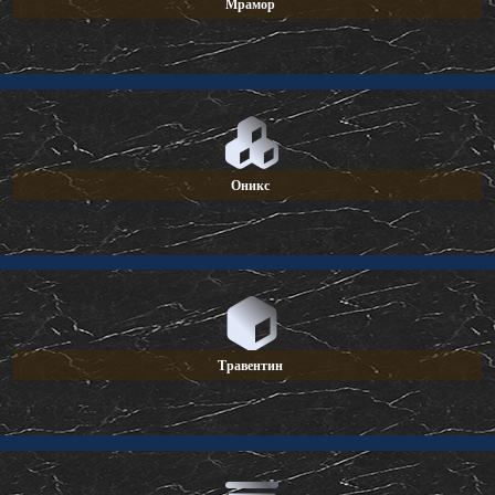
Мрамор
Оникс
Травентин