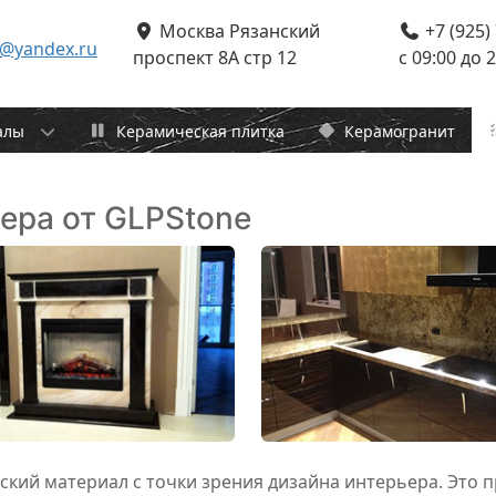
Москва Рязанский
+7 (925)
v@yandex.ru
проспект 8А стр 12
c 09:00 до 
алы
Керамическая плитка
Керамогранит
ера от GLPStone
кий материал с точки зрения дизайна интерьера. Это 